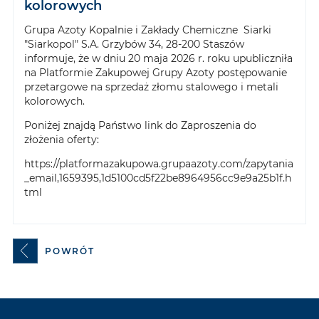
kolorowych
Grupa Azoty Kopalnie i Zakłady Chemiczne Siarki
"Siarkopol" S.A. Grzybów 34, 28-200 Staszów
informuje, że w dniu 20 maja 2026 r. roku upubliczniła
na Platformie Zakupowej Grupy Azoty postępowanie
przetargowe na sprzedaż złomu stalowego i metali
kolorowych.
Poniżej znajdą Państwo link do Zaproszenia do
złożenia oferty:
https://platformazakupowa.grupaazoty.com/zapytania
_email,1659395,1d5100cd5f22be8964956cc9e9a25b1f.h
tml
POWRÓT