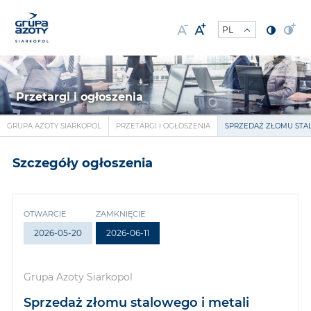
Przetargi i ogłoszenia
GRUPA AZOTY SIARKOPOL
PRZETARGI I OGŁOSZENIA
SPRZEDAŻ ZŁOMU STA
Szczegóły ogłoszenia
OTWARCIE
ZAMKNIĘCIE
2026-05-20
2026-06-11
Grupa Azoty Siarkopol
Sprzedaż złomu stalowego i metali