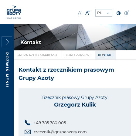
Kontakt
ROZWIŃ MENU
GRUPA AZOTY SIARKOPOL
BIURO PRASOWE
KONTAKT
Kontakt z rzecznikiem prasowym
Grupy Azoty
Rzecznik prasowy Grupy Azoty
Grzegorz Kulik
+48 785 780 005
rzecznik@grupaazoty.com