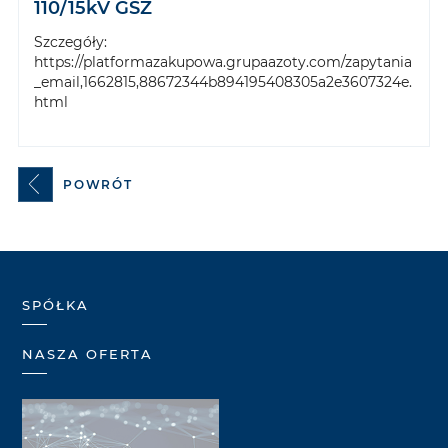
110/15kV GSZ
Szczegóły:
https://platformazakupowa.grupaazoty.com/zapytania
_email,1662815,88672344b894195408305a2e3607324e.
html
POWRÓT
SPÓŁKA
NASZA OFERTA