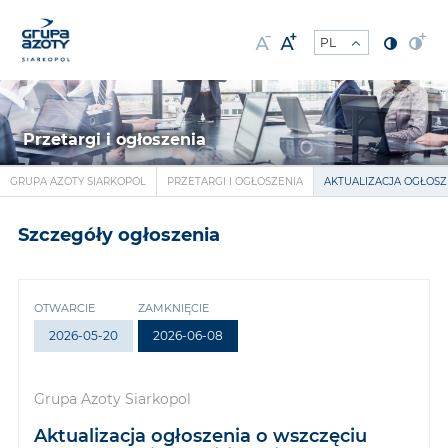
Przetargi i ogłoszenia
GRUPA AZOTY SIARKOPOL
PRZETARGI I OGŁOSZENIA
AKTUALIZACJA OGŁOSZ
Szczegóły ogłoszenia
OTWARCIE
ZAMKNIĘCIE
2026-05-20
2026-06-08
Grupa Azoty Siarkopol
Aktualizacja ogłoszenia o wszczęciu