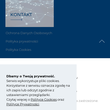
KONTAKT
Ochrona Danych Osobowych
Polityka prywatności
Polityka Cookies
Grupa Azoty Siarkopol
Dbamy o Twoją prywatność.
Grzybów 34, 28-200 Staszów
Serwis wykorzystuje pliki cookies.
Korzystanie z serwisu oznacza zgodę na
tel.:
+48 15 864 80 00
ich zapis lub odczyt zgodnie z
siarkopol@grupaazoty.com
ustawieniami przeglądarki.
Czytaj więcej o
Polity
ce
Cookies
oraz
Copyright © Grupa Azoty. Wszelkie prawa zastrzeżone.
Polityce Prywatności
.
by inte
ll
ect