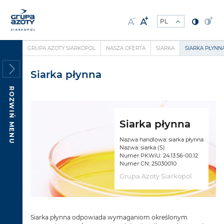
GRUPA AZOTY SIARKOPOL
NASZA OFERTA
SIARKA
SIARKA PŁYNN
Siarka płynna
ROZWIŃ MENU
Siarka płynna
Nazwa handlowa: siarka płynna
Nazwa: siarka (S)
Numer PKWiU: 24.13.56-00.12
Numer CN: 25030010
Grupa Azoty Siarkopol
Siarka płynna odpowiada wymaganiom określonym