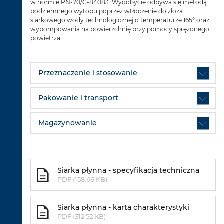
w normie PN-70/C-84083. Wydobycie odbywa się metodą
podziemnego wytopu poprzez wtłoczenie do złoża
siarkowego wody technologicznej o temperaturze 165° oraz
wypompowania na powierzchnię przy pomocy sprężonego
powietrza
Przeznaczenie i stosowanie
Pakowanie i transport
Magazynowanie
Siarka płynna - specyfikacja techniczna
PDF (158.66 KB)
Siarka płynna - karta charakterystyki
PDF (312.52 KB)