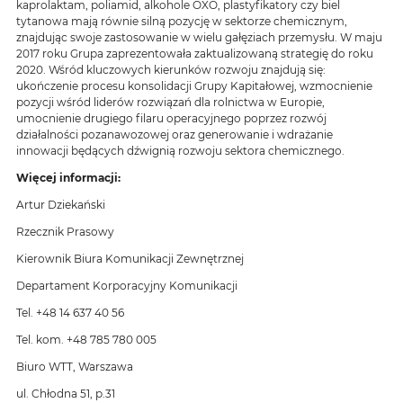
kaprolaktam, poliamid, alkohole OXO, plastyfikatory czy biel
tytanowa mają równie silną pozycję w sektorze chemicznym,
znajdując swoje zastosowanie w wielu gałęziach przemysłu. W maju
2017 roku Grupa zaprezentowała zaktualizowaną strategię do roku
2020. Wśród kluczowych kierunków rozwoju znajdują się:
ukończenie procesu konsolidacji Grupy Kapitałowej, wzmocnienie
pozycji wśród liderów rozwiązań dla rolnictwa w Europie,
umocnienie drugiego filaru operacyjnego poprzez rozwój
działalności pozanawozowej oraz generowanie i wdrażanie
innowacji będących dźwignią rozwoju sektora chemicznego.
Więcej informacji:
Artur Dziekański
Rzecznik Prasowy
Kierownik Biura Komunikacji Zewnętrznej
Departament Korporacyjny Komunikacji
Tel. +48 14 637 40 56
Tel. kom. +48 785 780 005
Biuro WTT, Warszawa
ul. Chłodna 51, p.31