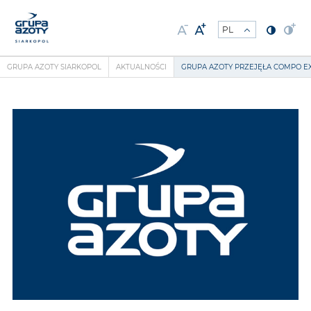
GRUPA AZOTY SIARKOPOL
AKTUALNOŚCI
GRUPA AZOTY PRZEJĘŁA COMPO E