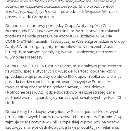
uzupełnienie portfolio o produkty specjalistyczne. Ta transakcja
pozwoli jej rozszerzyć znacząco bazę klientów o producentów
bardziej wymagających roślin
– powiedział dr Wojciech Wardacki,
prezes zarządu Grupy Azoty.
Do podpisania umowy pomiędzy Grupą Azoty a spółką Goat
Netherlands B.V. doszło we wrześniu br. W minionych miesiącach
zgody na nabycie przez Grupę Azoty 100% udziałów w Grupie
COMPO EXPERT udzielili Nadzwyczajne Walne Zgromadzenie Grupy
Azoty S.A. oraz organy antymonopolowe w Niemczech, Austrii
i Turcji. Tym samym spełniły się warunki konieczne, zastrzeżone
w umowie sprzedaży.
Grupa COMPO EXPERT jest niezależnym, globalnym producentem
nawozów specjalistycznych o wysokiej wartości dodanej, który
sprzedaje swoje produkty do blisko 100 krajów. Spółka od wielu lat
posiada bardzo mocną i ugruntowaną pozycję w Europie. Ma
również silną obecność na rynkach Ameryki Południowej
i Północnej oraz w Azji, gdzie dodatkowo realizuje strategiczne
partnerstwo na najbardziej dynamicznych światowych rynkach Chin
i Indii.
Grupa Azoty to zdecydowany lider w Polsce i jedna z kluczowych
grup kapitałowych branży nawozowo-chemicznej w Europie. Grupa
zajmuje drugą pozycję w Unii Europejskiej w produkcji nawozów
azotowych i wieloskładnikowych, a takie produkty jak melamina,