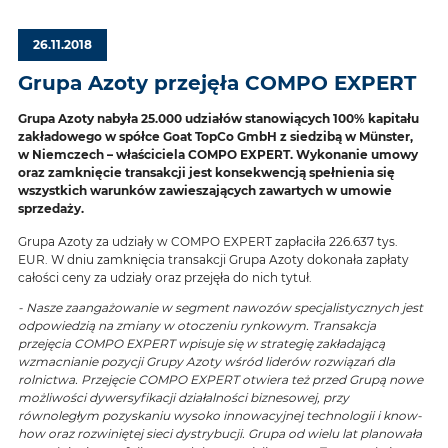
26.11.2018
Grupa Azoty przejęła COMPO EXPERT
Grupa Azoty nabyła 25.000 udziałów stanowiących 100% kapitału
zakładowego w spółce Goat TopCo GmbH z siedzibą w Münster,
w Niemczech – właściciela COMPO EXPERT. Wykonanie umowy
oraz zamknięcie transakcji jest konsekwencją spełnienia się
wszystkich warunków zawieszających zawartych w umowie
sprzedaży.
Grupa Azoty za udziały w COMPO EXPERT zapłaciła 226.637 tys.
EUR. W dniu zamknięcia transakcji Grupa Azoty dokonała zapłaty
całości ceny za udziały oraz przejęła do nich tytuł.
- Nasze zaangażowanie w segment nawozów specjalistycznych jest
odpowiedzią na zmiany w otoczeniu rynkowym. Transakcja
przejęcia COMPO EXPERT wpisuje się w strategię zakładającą
wzmacnianie pozycji Grupy Azoty wśród liderów rozwiązań dla
rolnictwa. Przejęcie COMPO EXPERT otwiera też przed Grupą nowe
możliwości dywersyfikacji działalności biznesowej, przy
równoległym pozyskaniu wysoko innowacyjnej technologii i know-
how oraz rozwiniętej sieci dystrybucji. Grupa od wielu lat planowała