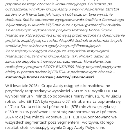
poprawę naszego otoczenia konkurencyjnego. Co istotne, po
oczyszczeniu wyników Grupy Azoty o wpływ Polyolefins, EBITDA
zarówno w II kwartale, jak i całym I półroczu br. była wyraźnie
dodatnia. Spółka skutecznie wyegzekwowała środki od Generalnego
Wykonawcy w kwocie 107,5 mln euro z tytułu gwarancji w związku
z nienależytym wykonaniem projektu Polimery Police. Środki
finansowe, które zgodnie z umową są przeznaczone na dokończenie
projektu znajdują się na rachunki spółki. Jednak uruchomienie tych
środków jest zależne od zgody instytucji finansujących.
Pozostajemy w ciągłym dialogu ze wszystkimi instytucjami
finansującymi, zarówno Grupę Azoty, jak i Projekt, dążąc do
zawarcia długoterminowego porozumienia. Konsekwentnie
realizujemy program AZOTY BUSINESS, który przynosi pozytywne
efekty w postaci dodatniej EBITDA w podstawowym biznesie –
komentuje Prezes Zarządu, Andrzej Skolmowski
.
W II kwartale 2025 r. Grupa Azoty osiągnęła skonsolidowane
przychody ze sprzedaży w wysokości 3 319 mln zł. Wynik EBITDA
wyniósł minus 71 mln zł, co odpowiada marży minus 2,1%. W ujęciu
rok do roku EBITDA była wyższa o 57 mln zł, a marża poprawiła się
o 1,7 p.p. Strata netto za I półrocze br. (878 mln zł) zwiększyła się
o 130 mln zł w porównaniu ze stratą zaraportowaną w I półroczu
2024 roku (748 mln zł). Poprawę EBIT i EBITDA odnotowano we
wszystkich segmentach poza Segmentem Tworzywa, którego
rezultat istotnie obciążyły wyniki Grupy Azoty Polyolefins.