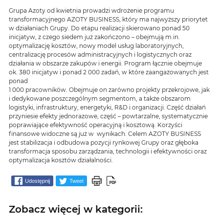
Grupa Azoty od kwietnia prowadzi wdrożenie programu
transformacyjnego AZOTY BUSINESS, który ma najwyższy priorytet
w działaniach Grupy. Do etapu realizacji skierowano ponad 50
inicjatyw, z czego siedem już zakończono – obejmują m.in.
optymalizację kosztów, nowy model usług laboratoryjnych,
centralizację procesów administracyjnych i logistycznych oraz
działania w obszarze zakupów i energii. Program łącznie obejmuje
ok. 380 inicjatyw i ponad 2 000 zadań, w które zaangażowanych jest
ponad
1 000 pracowników. Obejmuje on zarówno projekty przekrojowe, jak
i dedykowane poszczególnym segmentom, a także obszarom
logistyki, infrastruktury, energetyki, R&D i organizacji. Część działań
przyniesie efekty jednorazowe, część – powtarzalne, systematycznie
poprawiające efektywność operacyjną i kosztową. Korzyści
finansowe widoczne są już w wynikach. Celem AZOTY BUSINESS
jest stabilizacja i odbudowa pozycji rynkowej Grupy oraz głęboka
transformacja sposobu zarządzania, technologii i efektywności oraz
optymalizacja kosztów działalności.
Udostępnij
Tweet
Zobacz więcej w kategorii: