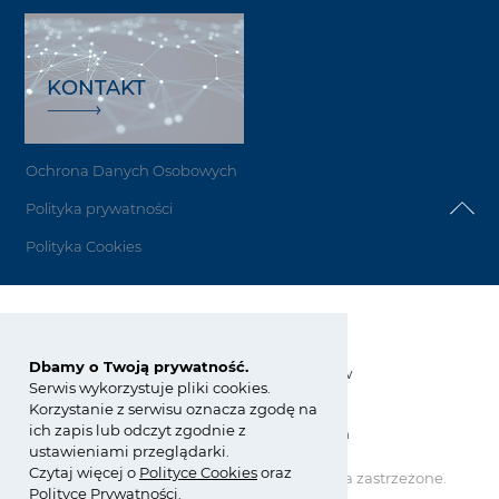
KONTAKT
Ochrona Danych Osobowych
Polityka prywatności
Polityka Cookies
Grupa Azoty Siarkopol
Dbamy o Twoją prywatność.
Grzybów 34, 28-200 Staszów
Serwis wykorzystuje pliki cookies.
Korzystanie z serwisu oznacza zgodę na
tel.:
+48 15 864 80 00
ich zapis lub odczyt zgodnie z
siarkopol@grupaazoty.com
ustawieniami przeglądarki.
Czytaj więcej o
Polity
ce
Cookies
oraz
Copyright © Grupa Azoty. Wszelkie prawa zastrzeżone.
Polityce Prywatności
.
by inte
ll
ect