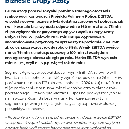
biznesie Grupy Azoty
Grupa Azoty poprawia wyniki pomimo trudnego otoczenia
rynkowego i kontynuacji Projektu Polimery Police. EBITDA,
w podstawowym biznesie była dodatnia zarówno w I półroczu, jak
i w II kwartale br., i wyniosła odpowiednio 160 mln zł oraz 73 mln
zł (po wyłączeniu negatywnego wpływu wyniku Grupy Azoty
Polyolefins). W I połowie 2025 roku Grupa wypracowała
skonsolidowane przychody ze sprzedaży na poziomie 7 140 mln
zł, co oznacza wzrost rok do roku o 5,9%. Wynik EBITDA wyniósł
minus 79 mln zł, notując poprawę o 100 mln zł względem
analogicznego okresu ubiegłego roku. Marża EBITDA wyniosła
minus 1,1%, czyli o 1,6 p.p. więcej rok do roku.
Segment Agro wypracował dodatni wynik EBITDA zarówno w II
kwartale, jak i I półroczu br., który wyniósł odpowiednio 26 mln zł (w
porównaniu z minus 102 mln zł w I półroczu 2024 roku) oraz 119 mln
zł (w porównaniu z minus 74 mln zł w analogicznym okresie roku
poprzedniego). Dzięki wprowadzeniu 1 lipca br. podwyższonych ceł
na nawozy z Rosji i Białorusi warunki konkurencyjne w tym
segmencie powinny ulegać systematycznej poprawie w dłuższej
perspektywie czasowej.
- Podobnie jak w I kwartale, odnotowaliśmy dodatni wynik EBITDA
w segmencie Agro i zakładamy, że wprowadzone wyższe taryfy na
nawozy będą w dłuższym horyzoncie czasowym wpływać na